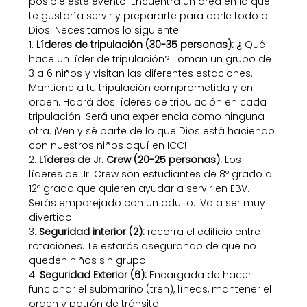
posible este evento. Encuentra un área en la que 
te gustaría servir y prepararte para darle todo a 
Dios. Necesitamos lo siguiente
1. 
Líderes de tripulación (30-35 personas): ¿
 Qué 
hace un líder de tripulación? Toman un grupo de 
3 a 6 niños y visitan las diferentes estaciones. 
Mantiene a tu tripulación comprometida y en 
orden. Habrá dos líderes de tripulación en cada 
tripulación. Será una experiencia como ninguna 
otra. ¡Ven y sé parte de lo que Dios está haciendo 
con nuestros niños aquí en ICC!
2. 
Líderes de Jr. Crew (20-25 personas):
 Los 
líderes de Jr. Crew son estudiantes de 8º grado a 
12º grado que quieren ayudar a servir en EBV. 
Serás emparejado con un adulto. ¡Va a ser muy 
divertido!
3. 
Seguridad interior (2):
 recorra el edificio entre 
rotaciones. Te estarás asegurando de que no 
queden niños sin grupo.
4. 
Seguridad Exterior (6):
 Encargada de hacer 
funcionar el submarino (tren), líneas, mantener el 
orden y patrón de tránsito.