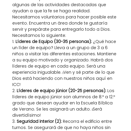
algunas de las actividades destacadas que 
ayudan a que la fe se haga realidad.
Necesitamos voluntarios para hacer posible este 
evento. Encuentra un área donde te gustaría 
servir y prepárate para entregarlo todo a Dios. 
Necesitamos lo siguiente:
1. 
Líderes de Equipo (30-35 personas):
 ¿Qué hace 
un líder de equipo? Lleva a un grupo de 3 a 6 
niños a visitar las diferentes estaciones. Mantiene 
a su equipo motivado y organizado. Habrá dos 
líderes de equipo en cada equipo. Será una 
experiencia inigualable. ¡Ven y sé parte de lo que 
Dios está haciendo con nuestros niños aquí en 
ICC!
2. 
Líderes de equipo júnior (20-25 personas):
 Los 
líderes de equipo júnior son alumnos de 8.º a 12.º 
grado que desean ayudar en la Escuela Bíblica 
de Verano. Se les asignará un adulto. ¡Será 
divertidísimo!
3. 
Seguridad interior (2):
 Recorra el edificio entre 
turnos. Se asegurará de que no haya niños sin 