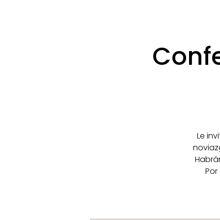
Confe
Le in
noviaz
Habrán
Por