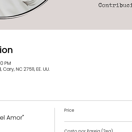
ion
00 PM
Cary, NC 27511, EE. UU.
Price
el Amor"
Costo por Pareja (2ea)