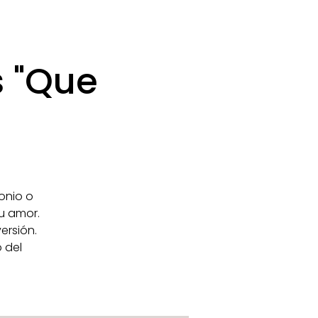
s "Que
onio o
u amor.
ersión.
 del