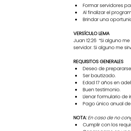
Formar servidores par
Al finalizar el progra
Brindar una oportuni
VERSÍCULO LEMA
Juan 12:26  “Si alguno me 
servidor. Si alguno me sirv
REQUISITOS GENERALES 
Deseo de prepararse p
Ser bautizado.
Edad 17 años en adel
Buen testimonio.
Llenar formulario de i
Pago único anual de 
NOTA: 
En caso de no con
Cumplir con los requis