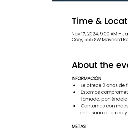
Time & Locat
Nov 17, 2024, 9:00 AM – Jan
Cary, 555 SW Maynard Rd, 
About the ev
INFORMACIÓN
Le ofrece 2 años de f
Estamos comprometid
llamado, poniéndolo al
Contamos con maestr
       en la sana doctrina 
METAS 