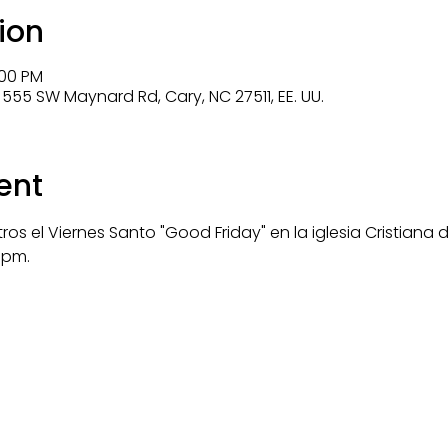
ion
:00 PM
, 555 SW Maynard Rd, Cary, NC 27511, EE. UU.
ent
os el Viernes Santo "Good Friday" en la iglesia Cristiana 
pm.   