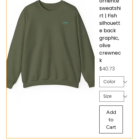
orriente
sweatshi
rt | Fish
silhouett
e back
graphic,
olive
crewnec
k
Price
$40.73
Add
to
Cart