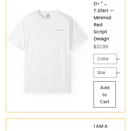
esperamos para vivir juntos esta experiencia única!
D>⌃⌄
T‑Shirt —
Minimal
Red
Script
Design
Price
$32.99
Add
to
Cart
I AM A