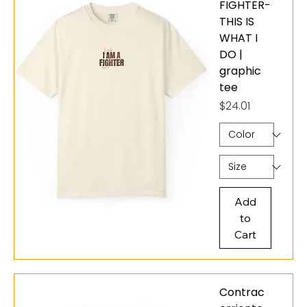
FIGHTER-
THIS IS
WHAT I
DO |
graphic
tee
Price
$24.01
Add
to
Cart
Contrac